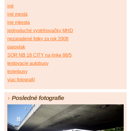
iné
iné mestá
ine mkesta
jednoduché vystrihovačky MHD
nezaradené fotky za rok 2008
parovlak
SOR NB 18 CITY na linke 88/5
testovacie autobusy
trolejbusy
viac fotografií
Posledné fotografie