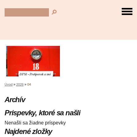
Úvod
»
2026
»
04
Archív
Prispevky, ktoré sa našli
Nenašli sa žiadne príspevky
Najdené zložky