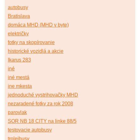
autobusy
Bratislava
domáca MHD (MHD v byte)
električky
fotky na skopírovanie
historické vozidlá a akcie
Ikarus 283
iné
iné mestá
ine mkesta
jednoduché vystrihovačky MHD
nezaradené fotky za rok 2008
parovlak
SOR NB 18 CITY na linke 88/5
testovacie autobusy
trolejbusy