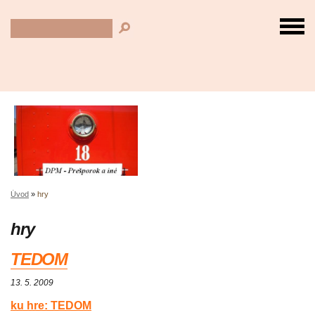
Úvod
»
hry
hry
TEDOM
13. 5. 2009
ku hre: TEDOM