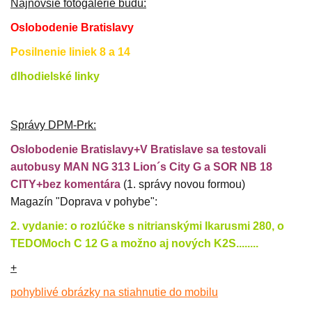
Najnovšie fotogalérie budú:
Oslobodenie Bratislavy
Posilnenie liniek 8 a 14
dlhodielské linky
Správy DPM-Prk:
Oslobodenie Bratislavy+V Bratislave sa testovali
autobusy MAN NG 313 Lion´s City G a SOR NB 18
CITY+bez komentára
(1. správy novou formou)
Magazín "Doprava v pohybe":
2. vydanie: o rozlúčke s nitrianskými Ikarusmi 280, o
TEDOMoch C 12 G a možno aj nových K2S........
+
pohyblivé obrázky na stiahnutie do mobilu