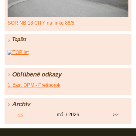
SOR NB 18 CITY na linke 88/5
Toplist
Obľúbené odkazy
1. časť DPM - Prešporok
Archív
<<
máj / 2026
>>