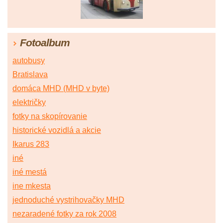
Fotoalbum
autobusy
Bratislava
domáca MHD (MHD v byte)
električky
fotky na skopírovanie
historické vozidlá a akcie
Ikarus 283
iné
iné mestá
ine mkesta
jednoduché vystrihovačky MHD
nezaradené fotky za rok 2008