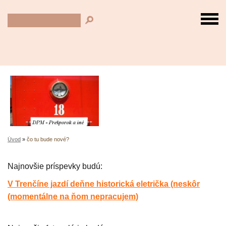
Úvod
»
čo tu bude nové?
Najnovšie príspevky budú:
V Trenčíne jazdí deňne historická eletrička (neskôr
(momentálne na ňom nepracujem)