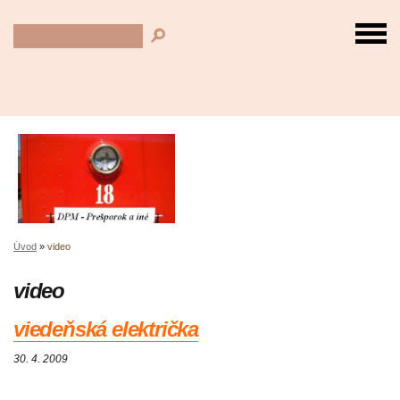
Úvod
»
video
video
viedeňská električka
30. 4. 2009