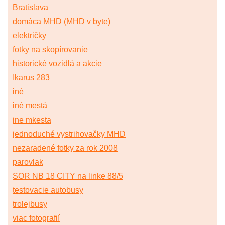
Bratislava
domáca MHD (MHD v byte)
električky
fotky na skopírovanie
historické vozidlá a akcie
Ikarus 283
iné
iné mestá
ine mkesta
jednoduché vystrihovačky MHD
nezaradené fotky za rok 2008
parovlak
SOR NB 18 CITY na linke 88/5
testovacie autobusy
trolejbusy
viac fotografií