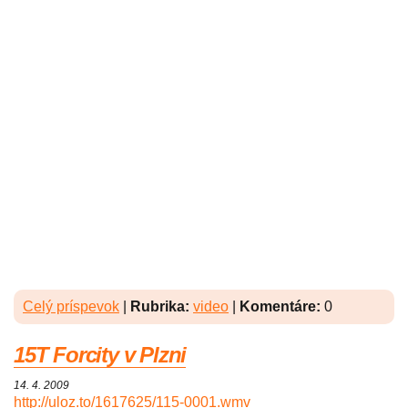
Celý príspevok
|
Rubrika:
video
|
Komentáre:
0
15T Forcity v Plzni
14. 4. 2009
http://uloz.to/1617625/115-0001.wmv