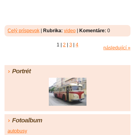
Celý príspevok
|
Rubrika:
video
|
Komentáre:
0
1
|
2
|
3
|
4
následující »
Portrét
Fotoalbum
autobusy