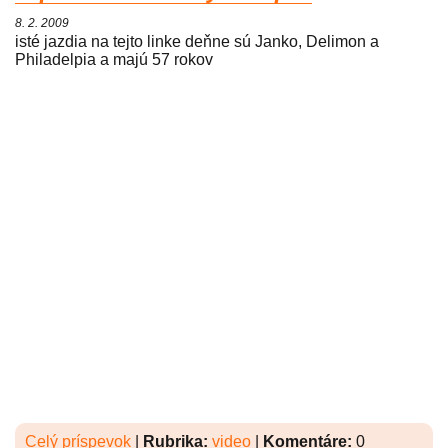
8. 2. 2009
isté jazdia na tejto linke deňne sú Janko, Delimon a
Philadelpia a majú 57 rokov
Celý príspevok
|
Rubrika:
video
|
Komentáre:
0