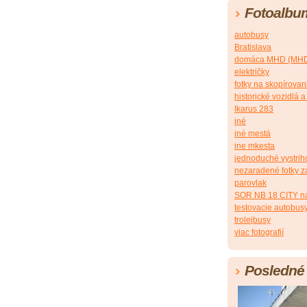
Fotoalbu
autobusy
Bratislava
domáca MHD (MHD 
električky
fotky na skopírovan
historické vozidlá a
Ikarus 283
iné
iné mestá
ine mkesta
jednoduché vystri
nezaradené fotky z
parovlak
SOR NB 18 CITY na
testovacie autobus
trolejbusy
viac fotografií
Posledné 