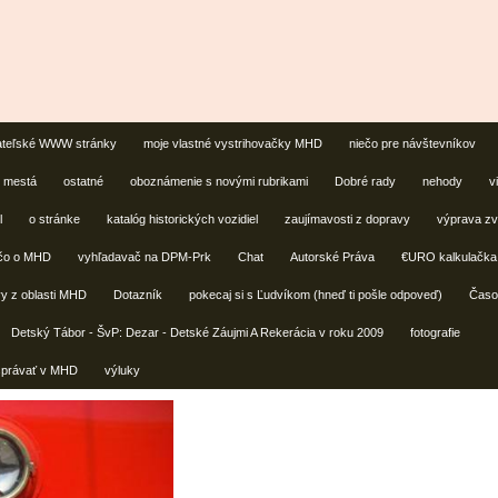
ateľské WWW stránky
moje vlastné vystrihovačky MHD
niečo pre návštevníkov
é mestá
ostatné
oboznámenie s novými rubrikami
Dobré rady
nehody
v
l
o stránke
katalóg historických vozidiel
zaujímavosti z dopravy
výprava zvl
ečo o MHD
vyhľadavač na DPM-Prk
Chat
Autorské Práva
€URO kalkulačka
y z oblasti MHD
Dotazník
pokecaj si s Ľudvíkom (hneď ti pošle odpoveď)
Časo
Detský Tábor - ŠvP: Dezar - Detské Záujmi A Rekerácia v roku 2009
fotografie
správať v MHD
výluky