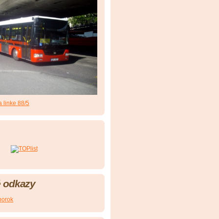
 linke 88/5
 odkazy
porok