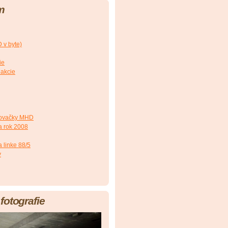
m
v byte)
ie
 akcie
hovačky MHD
a rok 2008
 linke 88/5
y
fotografie