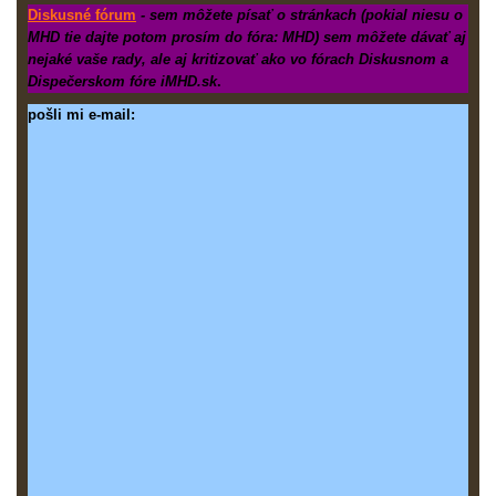
Diskusné fórum
- sem môžete písať o stránkach (pokial niesu o
MHD tie dajte potom prosím do fóra: MHD) sem môžete dávať aj
nejaké vaše rady, ale aj kritizovať ako vo fórach Diskusnom a
Dispečerskom fóre iMHD.sk
.
pošli mi e-mail: