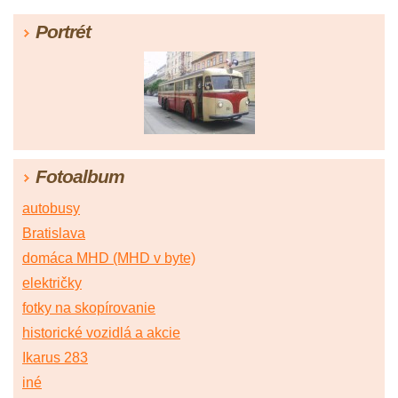
Portrét
Fotoalbum
autobusy
Bratislava
domáca MHD (MHD v byte)
električky
fotky na skopírovanie
historické vozidlá a akcie
Ikarus 283
iné