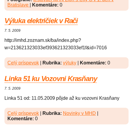
Bratislave
|
Komentáre:
0
Výluka električiek v Rači
7. 5. 2009
http://imhd.zoznam.sk/ba/index.php?
w=213621323033ef393621323033ef1f&id=7016
Celý príspevok
|
Rubrika:
výluky
|
Komentáre:
0
Linka 51 ku Vozovni Krasňany
7. 5. 2009
Linka 51 od: 11.05.2009 pôjde až ku vozovni Krasňany
Celý príspevok
|
Rubrika:
Novinky v MHD
|
Komentáre:
0