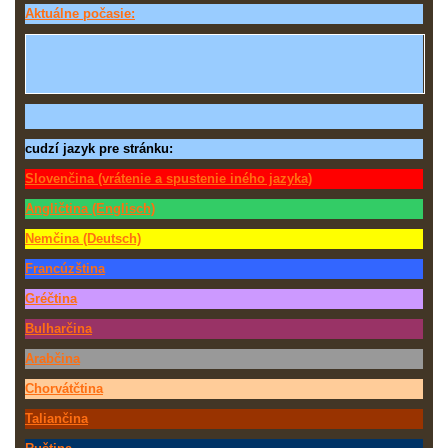
Aktuálne počasie:
cudzí jazyk pre stránku:
Slovenčina (vrátenie a spustenie iného jazyka)
Angličtina (Englisch)
Nemčina (Deutsch)
Francúzština
Gréčtina
Bulharčina
Arabčina
Chorvátčtina
Taliančina