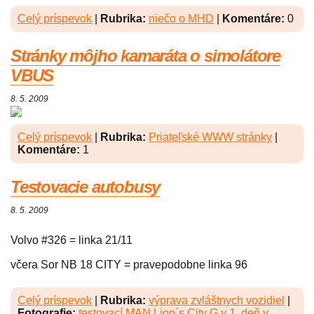
Celý príspevok
|
Rubrika:
niečo o MHD
|
Komentáre:
0
Stránky môjho kamaráta o simolátore
VBUS
8. 5. 2009
Celý príspevok
|
Rubrika:
Priateľské WWW stránky
|
Komentáre:
1
Testovacie autobusy
8. 5. 2009
Volvo #326 = linka 21/11
včera Sor NB 18 CITY = pravepodobne linka 96
Celý príspevok
|
Rubrika:
výprava zvláštnych vozidiel
|
Fotografie:
testovací MAN Lion´s City G v 1. deň v