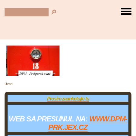
Úvod
Prosím zaanketujte tu
WEB SA PRESUNUL NA:
WWW.DPM-
PRK.JEX.CZ