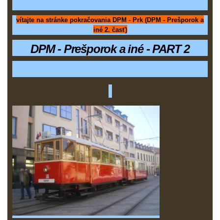
vítajte na stránke pokračovania DPM - Prk (DPM - Prešporok a
iné 2. časť)
DPM - Prešporok a iné - PART 2