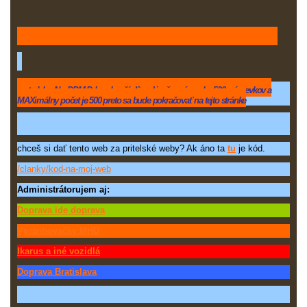
preto lebo
Na: DPM-Prk sa končí dôvod je, že má v sebe 500 príspevkov a
MAXimálny počet je 500 preto sa bude pokračovať na tejto stránke
chceš si dať tento web za pritelské weby? Ak áno ta
tu
je kód.
/clanky/kod-na-moj-web
Administrátorujem aj:
Doprava ide doprava
Vystrihovačky MHD
Ikarus a iné vozidlá
Doprava Bratislava