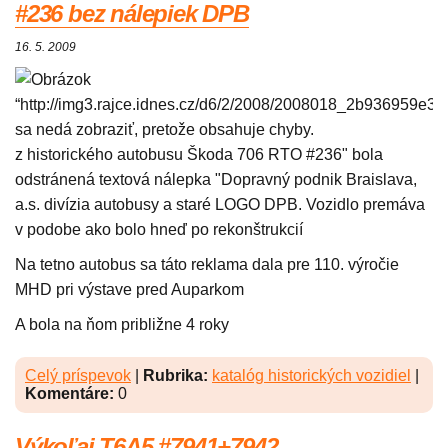
#236 bez nálepiek DPB
16. 5. 2009
z historického autobusu Škoda 706 RTO #236" bola
odstránená textová nálepka "Dopravný podnik Braislava,
a.s. divízia autobusy a staré LOGO DPB. Vozidlo premáva
v podobe ako bolo hneď po rekonštrukcií
Na tetno autobus sa táto reklama dala pre 110. výročie
MHD pri výstave pred Auparkom
A bola na ňom približne 4 roky
Celý príspevok
|
Rubrika:
katalóg historických vozidiel
|
Komentáre:
0
Výkoľaj T6A5 #7941+7942