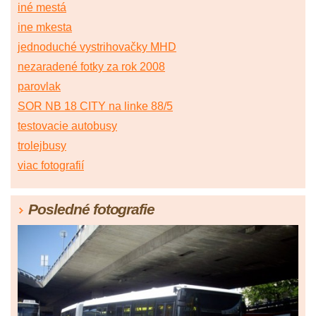
iné mestá
ine mkesta
jednoduché vystrihovačky MHD
nezaradené fotky za rok 2008
parovlak
SOR NB 18 CITY na linke 88/5
testovacie autobusy
trolejbusy
viac fotografií
Posledné fotografie