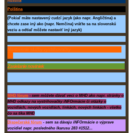
Ruština
Polština
(Pokiaľ máte nastavený cudzí jazyk (ako napr. Angličtina) a
chcete zase iný ako (napr. Nemčina) vráťte sa na slovenskú
veziu a odtiaľ môžete nastaviť iný jazyk)
Nastavenie služby vystrihovačky
Zasielanie noviniek
MHD fórum
-
sem môžete dávať veci o MHD ako napr. stránky o
MHD odkazy na vystrihovačky iNFOrmácie či otázky o
vozidlách, nových vozidlách, linkách, nových linkách - všetko
čo sa tíka MHD
Dispečerské fórum
-
sem sa dávaju iNFOrmácie o výprave
vozidiel napr. posledného Ikarusu 283 #1512...